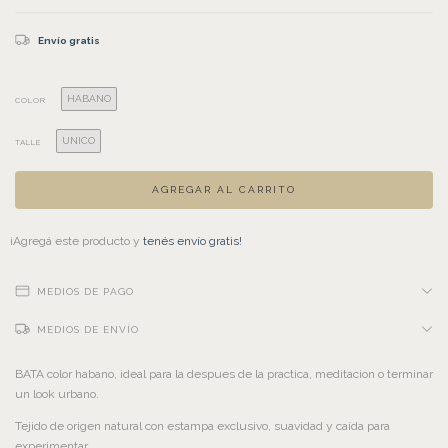
Envío gratis
HABANO
COLOR
UNICO
TALLE
¡Agregá este producto y
tenés envío gratis!
MEDIOS DE PAGO
MEDIOS DE ENVÍO
BATA color habano, ideal para la despues de la practica, meditacion o terminar
un look urbano.
Tejido de origen natural con estampa exclusivo, suavidad y caída para
experimentar