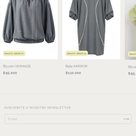
ENVÍO GRATIS
ENVÍO GRATIS
ENV
Blusón NOMADE
Bata MIRROR
Blu
$95.000
$120.000
$95.
SUSCRIBITE A NUESTRO NEWSLETTER