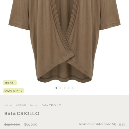
21
%
OFF
ENVÍO GRATIS
Inicio
.
ANDAR
.
batas
.
Bata CRIOLLO
Bata CRIOLLO
$120.000
$95.000
6
cuotas sin interés de
$15.833,33