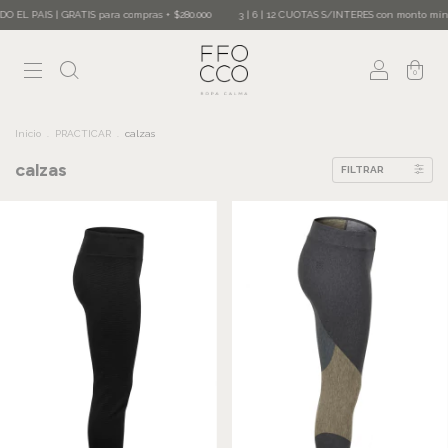
PAIS | GRATIS para compras + $280.000
3 | 6 | 12 CUOTAS S/INTERES con monto mínimo 
0
Inicio
.
PRACTICAR
.
calzas
calzas
FILTRAR