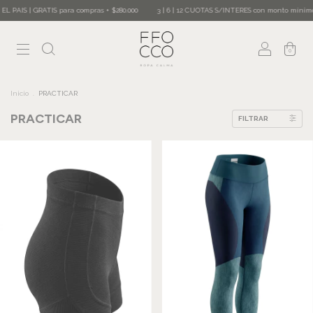
 para compras + $280.000
3 | 6 | 12 CUOTAS S/INTERES con monto mínimo | 15% OFF POR
0
Inicio
.
PRACTICAR
PRACTICAR
FILTRAR